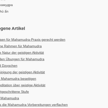
ахамудра
thủ ấn
gene Artikel
ssen für Mahamudra-Praxis gerecht werden
che Rahmen für Mahamudra
Natur der geistigen Aktivität
nden Übungen für Mahamudra
d Dzogchen
igung der geistigen Aktivität
r Mahamudra beseitigen
tation über geistige Aktivität
geschrittene Stufe
r Mahamudra
s die Mahamudra-Vorbereitungen verflachen