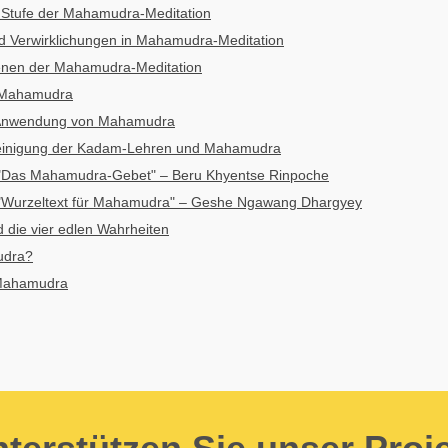
e Stufe der Mahamudra-Meditation
d Verwirklichungen in Mahamudra-Meditation
benen der Mahamudra-Meditation
 Mahamudra
e Anwendung von Mahamudra
inigung der Kadam-Lehren und Mahamudra
"Das Mahamudra-Gebet" – Beru Khyentse Rinpoche
"Wurzeltext für Mahamudra" – Geshe Ngawang Dhargyey
die vier edlen Wahrheiten
udra?
 Mahamudra