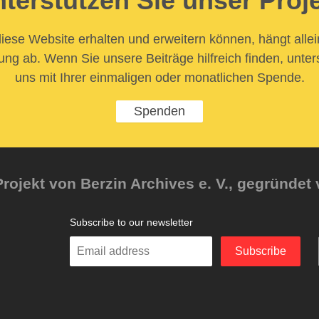
terstützen Sie unser Proj
iese Website erhalten und erweitern können, hängt allei
ung ab. Wenn Sie unsere Beiträge hilfreich finden, unter
uns mit Ihrer einmaligen oder monatlichen Spende.
Spenden
rojekt von Berzin Archives e. V., gegründet 
Subscribe to our newsletter
Enter
Subscribe
your
email