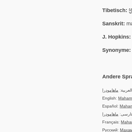
Tibetisch:
ཕྱ
Sanskrit:
ma
J. Hopkins:
Synonyme:
Andere Spr
العربية
ماهامودرا
English:
Maham
Español:
Maha
فارسی
ماهامودرا
Français:
Maha
Русский:
Маха