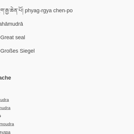
ག་རྒྱ་ཆེན་པོ། phyag-rgya chen-po
hāmudrā
Great seal
Großes Siegel
ache
:
udra
mudra
:
moudra
мудра