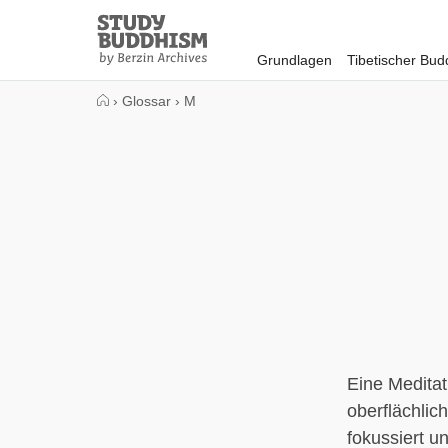
Close
Study
Buddhism
Grundlagen
Tibetischer Bu
Home
›
Glossar
›
M
Eine Medita
oberflächlich
fokussiert u