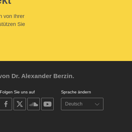
ekt
n von Ihrer
stützen Sie
von Dr. Alexander Berzin.
Folgen Sie uns auf
Sprache ändern
on
on
on
on
facebook
X
soundcloud
youtube