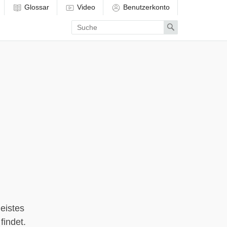
Glossar
Video
Benutzerkonto
Enter
Search
search
term
Geistes
findet.