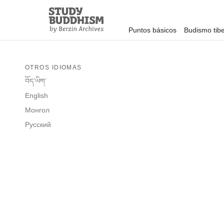
Close
Study
Buddhism
Puntos básicos
Budismo tib
Home
OTROS IDIOMAS
བོད་ཡིག་
English
Монгол
Русский