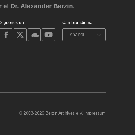
el Dr. Alexander Berzin.
Síguenos en
Cambiar idioma
on
on
on
on
facebook
X
soundcloud
youtube
© 2003-2026 Berzin Archives e.V.
Impressum