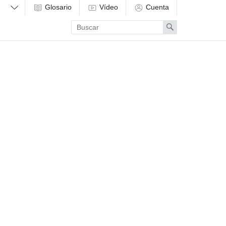
Glosario
Vídeo
Cuenta
Enter
Search
search
term