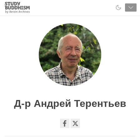
Close
Study
Buddhism
Home
Д-р Андрей Терентьев
Share
on