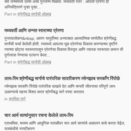
सर्व जन्मांमध्ये उत्तम असा पुनर्जन्म मिळावा. मध्यवर्ती स्तर : आपली प्रेरणा ही
अनियंत्रिपणे पुन्हा पुन्हा...
Part
in
श्रेणीबद्ध मार्गाची ओळख
मध्यवर्ती आणि उन्नत स्तराच्या प्रेरणा
पुनरावलोकन&nbsp; आपण यापूर्वीच्या अभ्यासात आध्यात्मिक मार्गातील श्रेणीबद्ध
मार्गांची चर्चा केलेली होती. त्यामध्ये आपल्या मूळ प्रेरणेचा विकास करण्याच्या दृष्टीने
त्याच्या छोट्या स्वरूपापासून प्रेरणेचा विकास विस्तृत आणि व्यापक स्वरूपात करून ती
पूर्णत्वास नेण्याचा प्रयत्न केला...
Part
in
श्रेणीबद्ध मार्गाची ओळख
लाम-रिम श्रेणीबद्ध मार्गाचे पारंपरिक सादरीकरण त्सेनझाब सरकॉंग रिंपोछे
त्सेनझाब सरकाॅंग रिंपोछे पारंपरिक दाखले देत आणि मानवी जीवनाचा परिपूर्ण लाभ
उठवण्याचे महत्त्व विशद करत श्रेणीबद्ध मार्ग स्पष्ट करतात.
in
क्रमिक मार्ग
चार आर्य सत्यांनुसार रचना केलेले लाम-रिम
प्राथमिक, मध्यम आणि आधुनिक पातळीवर चार आर्य सत्यांचे आकलन कसे करता येईल,
यासंबंधीचे स्पष्टीकरण