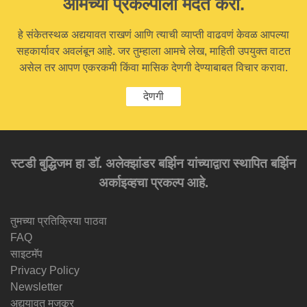
आमच्या प्रकल्पाला मदत करा.
हे संकेतस्थळ अद्ययावत राखणं आणि त्याची व्याप्ती वाढवणं केवळ आपल्या
सहकार्यावर अवलंबून आहे. जर तुम्हाला आमचे लेख, माहिती उपयुक्त वाटत
असेल तर आपण एकरकमी किंवा मासिक देणगी देण्याबाबत विचार करावा.
देणगी
स्टडी बुद्धिजम हा डॉ. अलेक्झांडर बर्झिन यांच्याद्वारा स्थापित बर्झिन
अर्काइव्हचा प्रकल्प आहे.
तुमच्या प्रतिक्रिया पाठवा
FAQ
साइटमॅप
Privacy Policy
Newsletter
अद्ययावत मजकूर