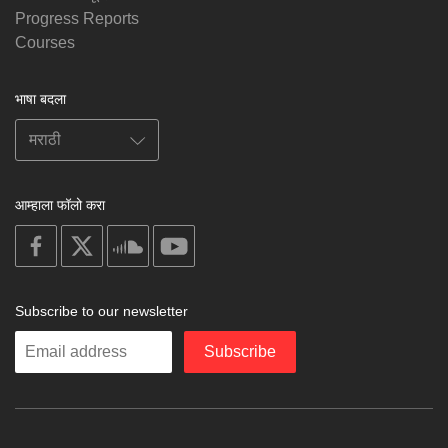
Progress Reports
Courses
भाषा बदला
आम्हाला फॉलो करा
on
on
on
on
facebook
X
soundcloud
youtube
Subscribe to our newsletter
Enter
Subscribe
your
email