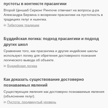
пустоты в контексте прасангики
Второй Ценшаб Серконг Ринпоче отвечает на вопросы д-ра
Александра Берзина о воззрении прасангики на пустотность в
традициях гелуг и ньингма.
in
Тибетские традиции
Буддийская логика: подход прасангики и подход
других школ
Сравнение того, как прасангика и другие индийские школы
используют логику для обретения достоверного познания
логического вывода об объекте.
in
Буддийская логика
Как доказать существование достоверно
познаваемых явлений
Существующие явления как достоверно познаваемые явления
(объяснение гелуг).
in
Пустота: продвинутый уровень