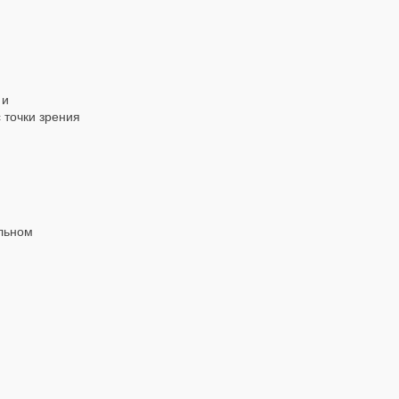
 и
 точки зрения
альном