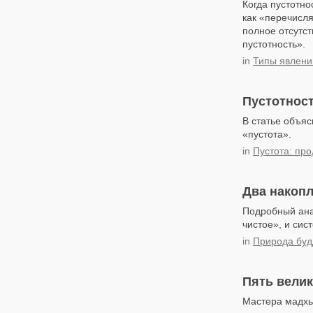
Когда пустотно
как «перечисля
полное отсутс
пустотность».
in
Типы явлени
Пустотност
В статье объяс
«пустота».
in
Пустота: пр
Два накопл
Подробный ана
чистое», и сис
in
Природа бу
Пять велик
Мастера мадхь