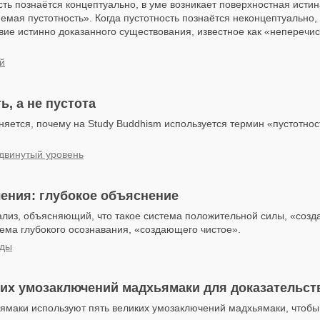
сть познаётся концептуально, в уме возникает поверхностная истин
емая пустотность». Когда пустотность познаётся неконцептуально,
твие истинно доказанного существования, известное как «неперечи
й
ь, а не пустота
няется, почему на Study Buddhism используется термин «пустотност
одвинутый уровень
ения: глубокое объяснение
лиз, объясняющий, что такое система положительной силы, «соз
тема глубокого осознавания, «создающего чистое».
дды
их умозаключений мадхьямаки для доказательст
ямаки используют пять великих умозаключений мадхьямаки, чтобы