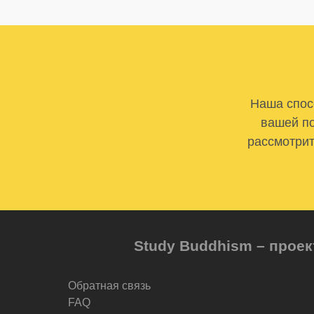
Наша спосо
вашей по
рассмотрит
Study Buddhism – проек
Обратная связь
FAQ