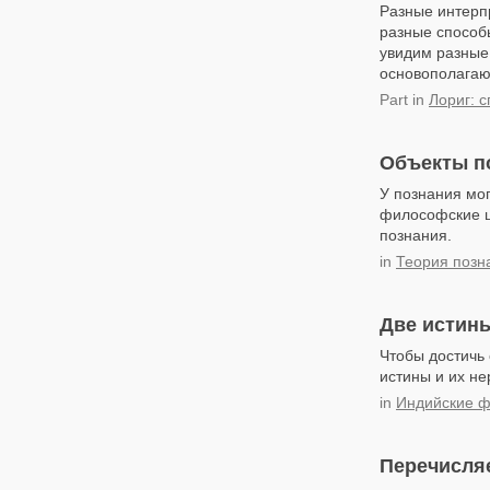
Разные интерпр
разные способы
увидим разные
основополагаю
Part
in
Лориг: 
Объекты по
У познания мо
философские ш
познания.
in
Теория позн
Две истины
Чтобы достичь
истины и их не
in
Индийские 
Перечисля