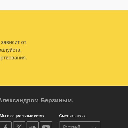
 зависит от
жалуйста,
ертвования.
м Александром Берзиным.
Мы в социальных сетях
Сменить язык
on
on
on
on