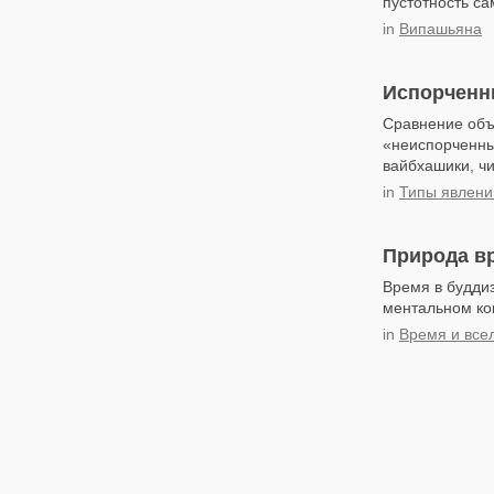
пустотность са
in
Випашьяна
Испорченн
Сравнение объ
«неиспорченны
вайбхашики, чи
in
Типы явлени
Природа в
Время в будди
ментальном ко
in
Время и все