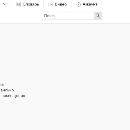
Словарь
Видео
Аккаунт
Enter
Search
search
term
ают
авильно.
и посвящения