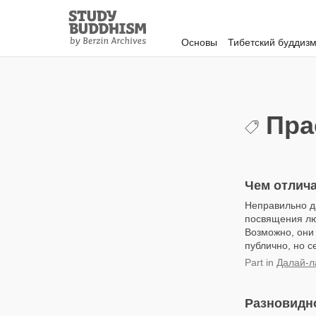
Close
Study
Buddhism
Основы
Тибетский буддиз
Home
Пра
Чем отлича
Неправильно д
посвящения люд
Возможно, они
публично, но с
Part
in
Далай-л
Разновидно