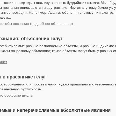
етации и подходы к анализу в разных буддийских школах Мы обсуд
 познания описываются в саутрантике. Изучая эту тему более угл
 интерпретации. Например, Асанга, объясняя систему читтаматры, 
щем...
способы познания (подробное объяснение)
знания: объяснение гелуг
гут быть самые разные познаваемые объекты, и разные индийские 
колы по-разному объясняют, какие объекты могут быть у разных с
ания
 в прасангике гелуг
 освобождения или просветления, нужно правильно и с уверенност
раздельную пустотность.
философские школы
емые и неперечисляемые абсолютные явления