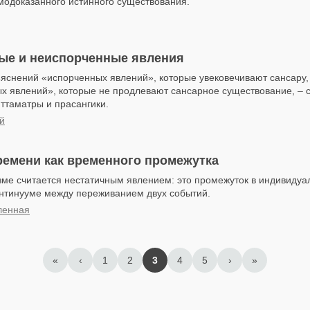
модоказанного истинного существования.
ые и неиспорченные явления
яснений «испорченных явлений», которые увековечивают сансару,
х явлений», которые не продлевают сансарное существование, – с
ттаматры и прасангики.
й
ремени как временного промежутка
зме считается нестатичным явлением: это промежуток в индивиду
нтинууме между переживанием двух событий.
ленная
«
‹
1
2
3
4
5
›
»