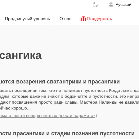
м
Продвинутый уровень
О нас
Поддержать
сангика
ются воззрения сватантрики и прасангики
авать посвящения тем, кто не понимает пустотность Когда ламы д
ям, которые даже не знают о бодхичитте и пустотности, это непр
 дают посвящения просто ради славы. Мастера Наланды не давал
ейчас хорошо...
ама о шести совершенствах (шести парамитах)
сти прасангики и стадии познания пустотности