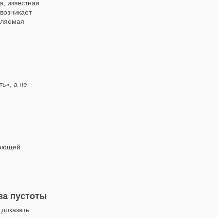
а, известная
 возникает
сляемая
ь», а не
дающей
ва пустоты
 доказать