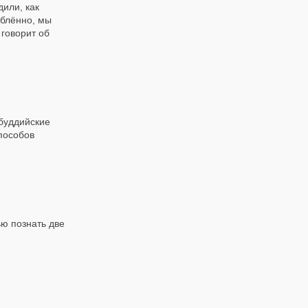
или, как
ублённо, мы
говорит об
буддийские
пособов
ью познать две