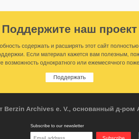
Поддержите наш проект
бность содержать и расширять этот сайт полностью
ддержки. Если материал кажется вам полезным, по
е возможность однократного или ежемесячного пож
Поддержать
т Berzin Archives e. V., основанный д-ро
Subscribe to our newsletter
Enter
Subscribe