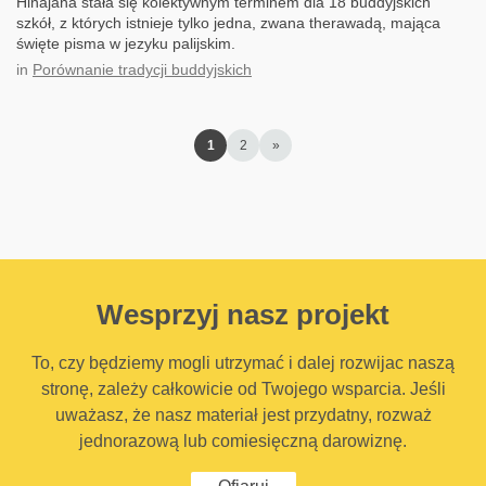
Hinajana stała się kolektywnym terminem dla 18 buddyjskich
szkół, z których istnieje tylko jedna, zwana therawadą, mająca
święte pisma w jezyku palijskim.
in
Porównanie tradycji buddyjskich
1
2
»
Wesprzyj nasz projekt
To, czy będziemy mogli utrzymać i dalej rozwijac naszą
stronę, zależy całkowicie od Twojego wsparcia. Jeśli
uważasz, że nasz materiał jest przydatny, rozważ
jednorazową lub comiesięczną darowiznę.