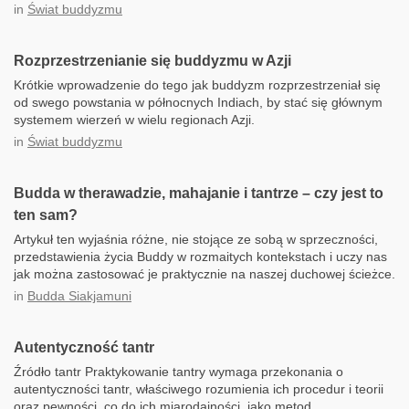
in
Świat buddyzmu
Rozprzestrzenianie się buddyzmu w Azji
Krótkie wprowadzenie do tego jak buddyzm rozprzestrzeniał się
od swego powstania w północnych Indiach, by stać się głównym
systemem wierzeń w wielu regionach Azji.
in
Świat buddyzmu
Budda w therawadzie, mahajanie i tantrze – czy jest to
ten sam?
Artykuł ten wyjaśnia różne, nie stojące ze sobą w sprzeczności,
przedstawienia życia Buddy w rozmaitych kontekstach i uczy nas
jak można zastosować je praktycznie na naszej duchowej ścieżce.
in
Budda Siakjamuni
Autentyczność tantr
Źródło tantr Praktykowanie tantry wymaga przekonania o
autentyczności tantr, właściwego rozumienia ich procedur i teorii
oraz pewności, co do ich miarodajności, jako metod