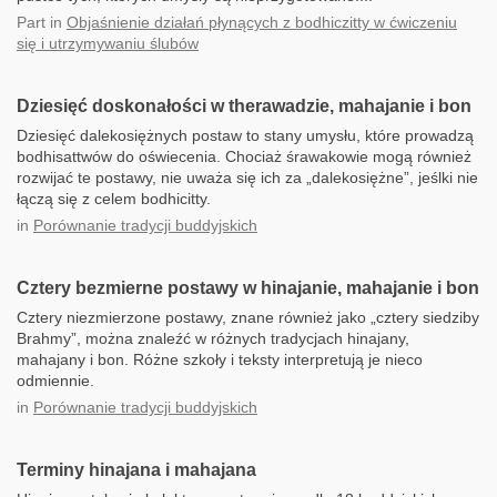
Part
in
Objaśnienie działań płynących z bodhiczitty w ćwiczeniu
się i utrzymywaniu ślubów
Dziesięć doskonałości w therawadzie, mahajanie i bon
Dziesięć dalekosiężnych postaw to stany umysłu, które prowadzą
bodhisattwów do oświecenia. Chociaż śrawakowie mogą również
rozwijać te postawy, nie uważa się ich za „dalekosiężne”, jeślki nie
łączą się z celem bodhicitty.
in
Porównanie tradycji buddyjskich
Cztery bezmierne postawy w hinajanie, mahajanie i bon
Cztery niezmierzone postawy, znane również jako „cztery siedziby
Brahmy”, można znaleźć w różnych tradycjach hinajany,
mahajany i bon. Różne szkoły i teksty interpretują je nieco
odmiennie.
in
Porównanie tradycji buddyjskich
Terminy hinajana i mahajana