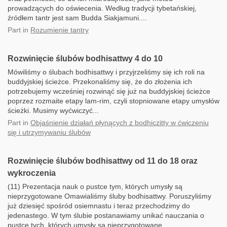
prowadzących do oświecenia. Według tradycji tybetańskiej,
źródłem tantr jest sam Budda Siakjamuni....
Part
in
Rozumienie tantry
Rozwinięcie ślubów bodhisattwy 4 do 10
Mówiliśmy o ślubach bodhisattwy i przyjrzeliśmy się ich roli na
buddyjskiej ścieżce. Przekonaliśmy się, że do złożenia ich
potrzebujemy wcześniej rozwinąć się już na buddyjskiej ścieżce
poprzez rozmaite etapy lam-rim, czyli stopniowane etapy umysłów
ścieżki. Musimy wyćwiczyć...
Part
in
Objaśnienie działań płynących z bodhiczitty w ćwiczeniu
się i utrzymywaniu ślubów
Rozwinięcie ślubów bodhisattwy od 11 do 18 oraz
wykroczenia
(11) Prezentacja nauk o pustce tym, których umysły są
nieprzygotowane Omawialiśmy śluby bodhisattwy. Poruszyliśmy
już dziesięć spośród osiemnastu i teraz przechodzimy do
jedenastego. W tym ślubie postanawiamy unikać nauczania o
pustce tych, których umysły są nieprzygotowane....