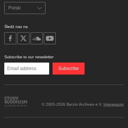
Śledź nas na
on
on
on
on
facebook
X
soundcloud
youtube
Subscribe to our newsletter
Enter
Subscribe
your
email
Study
© 2003-2026 Berzin Archives e.V.
Impressum
Buddhism
Home