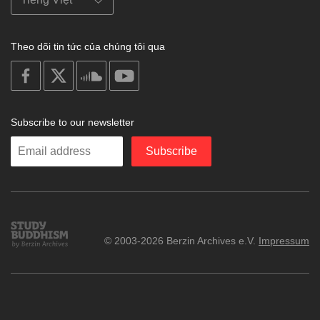
Theo dõi tin tức của chúng tôi qua
on
on
on
on
facebook
X
soundcloud
youtube
Subscribe to our newsletter
Enter
Subscribe
your
email
Study
© 2003-2026 Berzin Archives e.V.
Impressum
Buddhism
Home