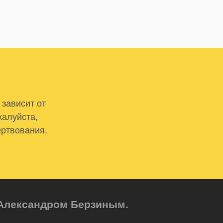
 зависит от
жалуйста,
ертвования.
м Александром Берзиным.