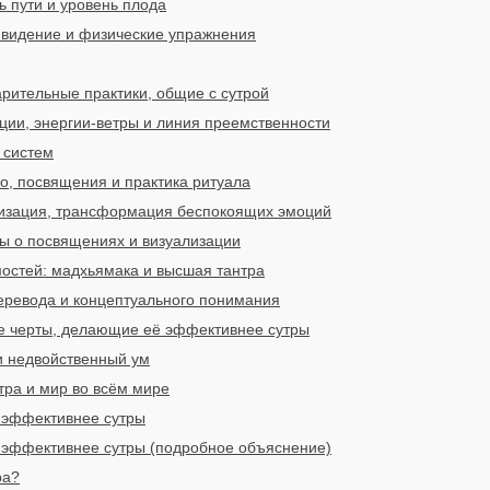
ь пути и уровень плода
е видение и физические упражнения
арительные практики, общие с сутрой
ции, энергии-ветры и линия преемственности
 систем
о, посвящения и практика ритуала
лизация, трансформация беспокоящих эмоций
сы о посвящениях и визуализации
остей: мадхьямака и высшая тантра
перевода и концептуального понимания
е черты, делающие её эффективнее сутры
и недвойственный ум
тра и мир во всём мире
 эффективнее сутры
 эффективнее сутры (подробное объяснение)
ра?