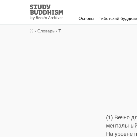
Close
Study
Buddhism
Основы
Тибетский буддиз
Home
›
Словарь
›
Т
(1) Вечно д
ментальный
На уровне 