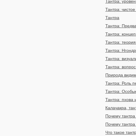
Тантра: уровен
Тантра: чисто
Тантра
Тантра: Предв
Тантра: концеп
Тантра: теория
Тантра: Нгондр
Тантра: визуа
Тантра: вопро
Природа видим
Тантра: Роль 
Тантра: Особы
Тантра: пхова 
Калачакра, тан
Почему тантра
Почему тантра
Что такое тант