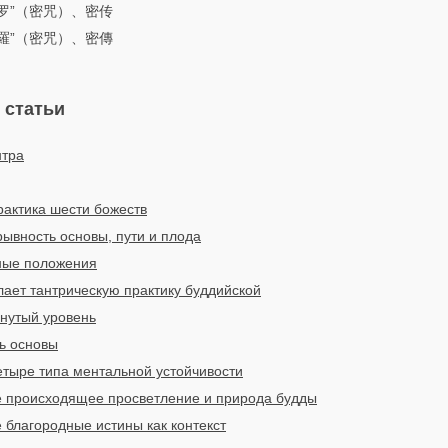
多罗”（密咒）、密传
多羅”（密咒）、密傳
 статьи
нтра
рактика шести божеств
ывность основы, пути и плода
ные положения
лает тантрическую практику буддийской
инутый уровень
нь основы
етыре типа ментальной устойчивости
е происходящее просветление и природа будды
 благородные истины как контекст