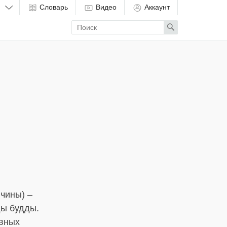
Словарь
Видео
Аккаунт
Enter
Search
search
term
чины) –
ы будды.
ивных