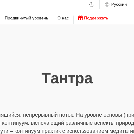
м
Продвинутый уровень
О нас
Поддержать
Тантра
лящийся, непрерывный поток. На уровне основы (при
 континуум, включающий различные аспекты природ
пути – континуум практик с использованием медитат