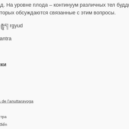
д. На уровне плода – континуум различных тел будды
оторых обсуждаются связанные с этим вопросы.
རྒྱུད། rgyud
antra
ыки
a de l'anuttarayoga
нтра
điển