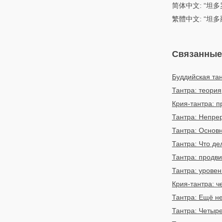
简体中文: “坦
繁體中文: “坦
Связанные
Буддийская та
Тантра: теория
Крия-тантра: п
Тантра: Непрер
Тантра: Основ
Тантра: Что де
Тантра: продв
Тантра: урове
Крия-тантра: ч
Тантра: Ещё н
Тантра: Четыре