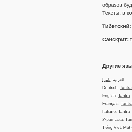
образов буд
Тексты, в к
Тибетский:
Санскрит:
t
Другие яз
العربية:
تانترا
Deutsch:
Tantra
English:
Tantra
Français:
Tantr
Italiano: Tantra
Українська: Та
Tiếng Việt: Mật 